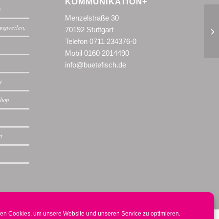
KOMMUNIKATION+
t
Menzelstraße 30
langweilen.
70192 Stuttgart
Cl
Telefon 0711 234376-0
Mobil 0160 2014490
info@buetefisch.de
t
shop
rt
en Cookies, um unsere Website und unseren Service zu optimieren.