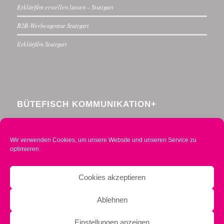
Erklärfilm erstellen lassen – Stuttgart
B2B-Werbeagentur Stuttgart
Erklärfilm Stuttgart
BÜTEFISCH KOMMUNIKATION+
Menzelstraße 30
70192 Stuttgart
Wir verwenden Cookies, um unsere Website und unseren Service zu
Telefon 0711 234376-0
optimieren.
Mobil 0160 2014490
info@buetefisch.de
Cookies akzeptieren
Ablehnen
Einstellungen anzeigen