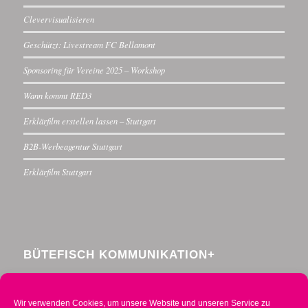
Clevervisualisieren
Geschützt: Livestream FC Bellamont
Sponsoring für Vereine 2025 – Workshop
Wann kommt RED3
Erklärfilm erstellen lassen – Stuttgart
B2B-Werbeagentur Stuttgart
Erklärfilm Stuttgart
BÜTEFISCH KOMMUNIKATION+
Menzelstraße 30
70192 Stuttgart
Wir verwenden Cookies, um unsere Website und unseren Service zu