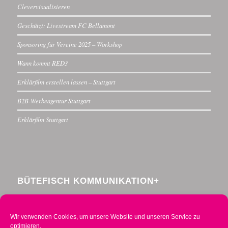
Clevervisualisieren
Geschützt: Livestream FC Bellamont
Sponsoring für Vereine 2025 – Workshop
Wann kommt RED3
Erklärfilm erstellen lassen – Stuttgart
B2B-Werbeagentur Stuttgart
Erklärfilm Stuttgart
BÜTEFISCH KOMMUNIKATION+
Menzelstraße 30
70192 Stuttgart
Wir verwenden Cookies, um unsere Website und unseren Service zu
Telefon 0711 234376-0
optimieren.