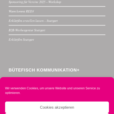
Sponsoring für Vereine 2025 – Workshop
Wann kommt RED3
Erklärfilm erstellen lassen – Stuttgart
B2B-Werbeagentur Stuttgart
Erklärfilm Stuttgart
BÜTEFISCH KOMMUNIKATION+
Menzelstraße 30
70192 Stuttgart
Wir verwenden Cookies, um unsere Website und unseren Service zu
Telefon 0711 234376-0
optimieren.
Mobil 0160 2014490
info@buetefisch.de
Cookies akzeptieren