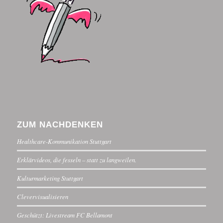
ZUM NACHDENKEN
Healthcare-Kommunikation Stuttgart
Erklärvideos, die fesseln – statt zu langweilen.
Kulturmarketing Stuttgart
Clevervisualisieren
Geschützt: Livestream FC Bellamont