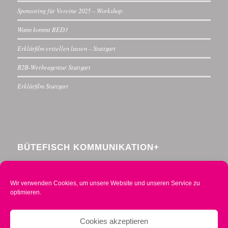
Sponsoring für Vereine 2025 – Workshop
Wann kommt RED3
Erklärfilm erstellen lassen – Stuttgart
B2B-Werbeagentur Stuttgart
Erklärfilm Stuttgart
BÜTEFISCH KOMMUNIKATION+
Menzelstraße 30
70192 Stuttgart
Wir verwenden Cookies, um unsere Website und unseren Service zu
Telefon 0711 234376-0
optimieren.
Mobil 0160 2014490
info@buetefisch.de
Cookies akzeptieren