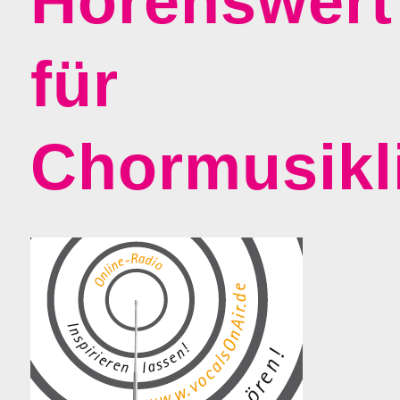
Hörenswert
für
Chormusikl