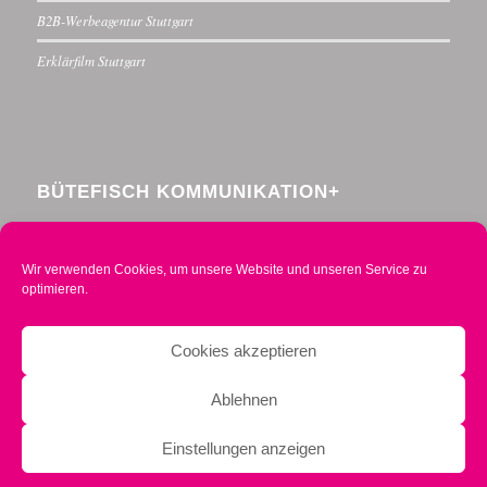
B2B-Werbeagentur Stuttgart
Erklärfilm Stuttgart
BÜTEFISCH KOMMUNIKATION+
Menzelstraße 30
70192 Stuttgart
Wir verwenden Cookies, um unsere Website und unseren Service zu
Telefon 0711 234376-0
optimieren.
Mobil 0160 2014490
info@buetefisch.de
Cookies akzeptieren
Ablehnen
Einstellungen anzeigen
© buetefisch 2020 -
Enfold Theme by Kriesi