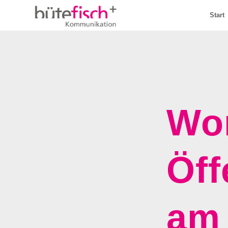
Start
Wo
Öff
am 