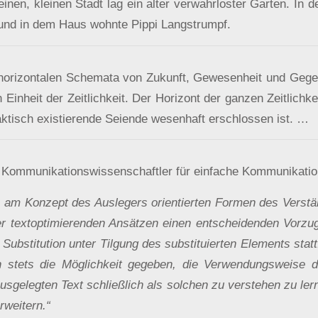
inen, kleinen Stadt lag ein alter verwahrloster Garten. In 
 und in dem Haus wohnte Pippi Langstrumpf.
 horizontalen Schemata von Zukunft, Gewesenheit und Gege
 Einheit der Zeitlichkeit. Der Horizont der ganzen Zeitlichk
aktisch existierende Seiende wesenhaft erschlossen ist. …
in Kommunikationswissenschaftler für einfache Kommunikation
, am Konzept des Auslegers orientierten Formen des Verst
 textoptimierenden Ansätzen einen entscheidenden Vorzug
e Substitution unter Tilgung des substituierten Elements statt
n stets die Möglichkeit gegeben, die Verwendungsweise 
usgelegten Text schließlich als solchen zu verstehen zu lern
weitern.“