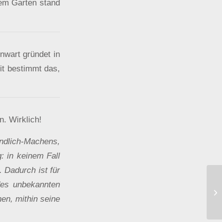
dem Garten stand
nwart gründet in
eit bestimmt das,
. Wirklich!
ändlich-Machens,
: in keinem Fall
. Dadurch ist für
des unbekannten
„K
en, mithin seine