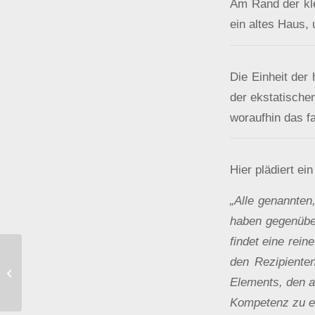
Am Rand der kle
ein altes Haus,
Die Einheit der
der ekstatischen
woraufhin das f
Hier plädiert e
„Alle genannten
haben gegenüber
findet eine rein
den Rezipiente
Workshop Öffentlichkeitsarbeit
Elements, den a
Karlsruhe
Kompetenz zu er