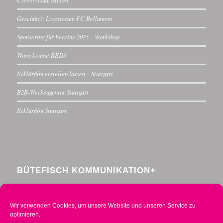
Geschützt: Livestream FC Bellamont
Sponsoring für Vereine 2025 – Workshop
Wann kommt RED3
Erklärfilm erstellen lassen – Stuttgart
B2B-Werbeagentur Stuttgart
Erklärfilm Stuttgart
BÜTEFISCH KOMMUNIKATION+
Menzelstraße 30
70192 Stuttgart
Wir verwenden Cookies, um unsere Website und unseren Service zu
Telefon 0711 234376-0
optimieren.
Mobil 0160 2014490