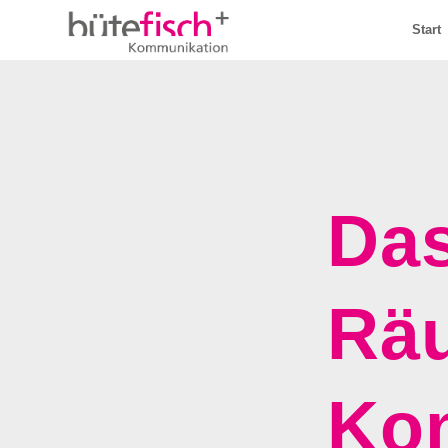
Start
Das
Rä
Kon