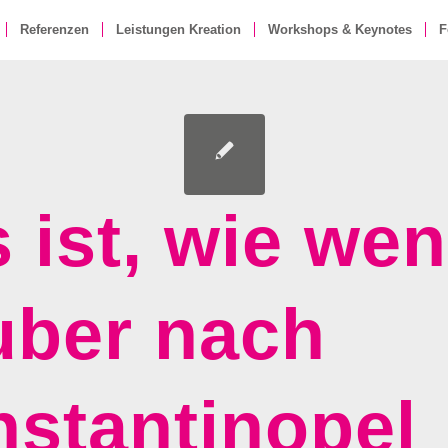
Referenzen
Leistungen Kreation
Workshops & Keynotes
F
 ist, wie we
uber nach
stantinopel