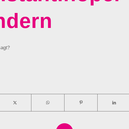
ndern
sagt?