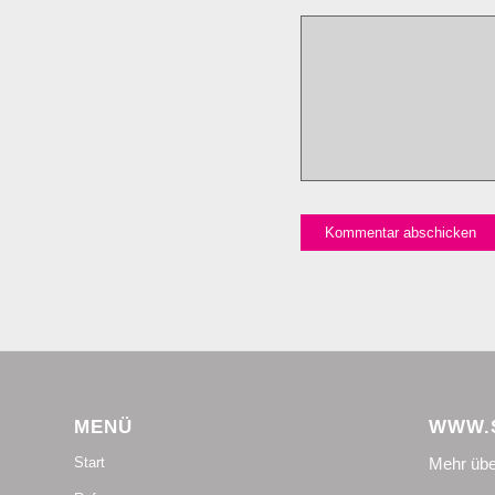
MENÜ
WWW.S
Mehr übe
Start