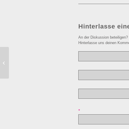
Hinterlasse ei
An der Diskussion beteiligen?
Hinterlasse uns deinen Komme
Antijagd-Training und Erziehung
Rezensionen
*