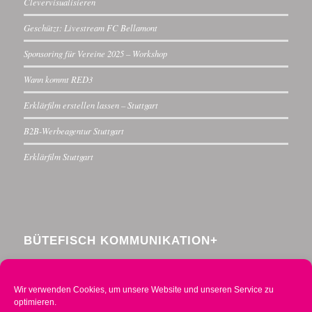
Clevervisualisieren
Geschützt: Livestream FC Bellamont
Sponsoring für Vereine 2025 – Workshop
Wann kommt RED3
Erklärfilm erstellen lassen – Stuttgart
B2B-Werbeagentur Stuttgart
Erklärfilm Stuttgart
BÜTEFISCH KOMMUNIKATION+
Menzelstraße 30
70192 Stuttgart
Wir verwenden Cookies, um unsere Website und unseren Service zu
Telefon 0711 234376-0
optimieren.