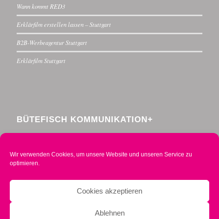
Wann kommt RED3
Erklärfilm erstellen lassen – Stuttgart
B2B-Werbeagentur Stuttgart
Erklärfilm Stuttgart
BÜTEFISCH KOMMUNIKATION+
Menzelstraße 30
70192 Stuttgart
Wir verwenden Cookies, um unsere Website und unseren Service zu
Telefon 0711 234376-0
optimieren.
Mobil 0160 2014490
info@buetefisch.de
Cookies akzeptieren
Ablehnen