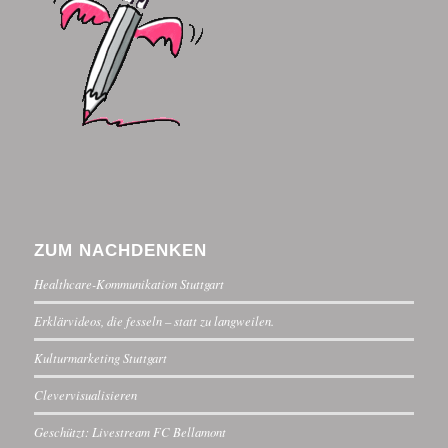
ZUM NACHDENKEN
Healthcare-Kommunikation Stuttgart
Erklärvideos, die fesseln – statt zu langweilen.
Kulturmarketing Stuttgart
Clevervisualisieren
Geschützt: Livestream FC Bellamont