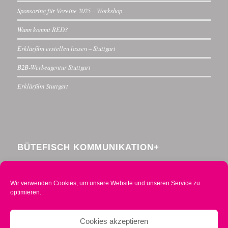
Sponsoring für Vereine 2025 – Workshop
Wann kommt RED3
Erklärfilm erstellen lassen – Stuttgart
B2B-Werbeagentur Stuttgart
Erklärfilm Stuttgart
BÜTEFISCH KOMMUNIKATION+
Menzelstraße 30
70192 Stuttgart
Wir verwenden Cookies, um unsere Website und unseren Service zu
Telefon 0711 234376-0
optimieren.
Mobil 0160 2014490
info@buetefisch.de
Cookies akzeptieren