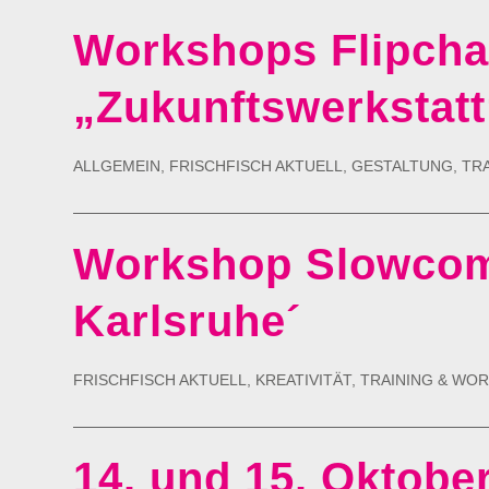
Workshops Flipchar
„Zukunftswerkstat
ALLGEMEIN
,
FRISCHFISCH AKTUELL
,
GESTALTUNG
,
TR
Workshop Slowcom
Karlsruhe´
FRISCHFISCH AKTUELL
,
KREATIVITÄT
,
TRAINING & WO
14. und 15. Oktober