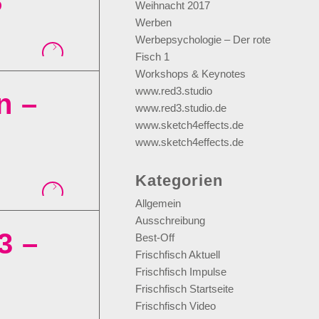
8
Weihnacht 2017
Werben
Werbepsychologie – Der rote
Fisch 1
Workshops & Keynotes
www.red3.studio
n –
www.red3.studio.de
www.sketch4effects.de
www.sketch4effects.de
Kategorien
Allgemein
Ausschreibung
3 –
Best-Off
Frischfisch Aktuell
Frischfisch Impulse
Frischfisch Startseite
Frischfisch Video