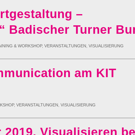
tgestaltung –
t“ Badischer Turner Bu
AINING & WORKSHOP
,
VERANSTALTUNGEN
,
VISUALISIERUNG
munication am KIT
RKSHOP
,
VERANSTALTUNGEN
,
VISUALISIERUNG
 2019, Visualisieren be