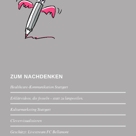
ZUM NACHDENKEN
Healthcare-Kommunikation Stuttgart
Erklärvideos, die fesseln – statt zu langweilen.
Kulturmarketing Stuttgart
Clevervisualisieren
Geschützt: Livestream FC Bellamont