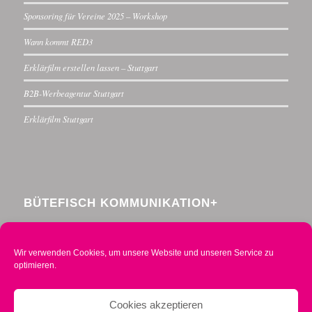
Sponsoring für Vereine 2025 – Workshop
Wann kommt RED3
Erklärfilm erstellen lassen – Stuttgart
B2B-Werbeagentur Stuttgart
Erklärfilm Stuttgart
BÜTEFISCH KOMMUNIKATION+
Menzelstraße 30
70192 Stuttgart
Wir verwenden Cookies, um unsere Website und unseren Service zu
Telefon 0711 234376-0
optimieren.
Mobil 0160 2014490
info@buetefisch.de
Cookies akzeptieren