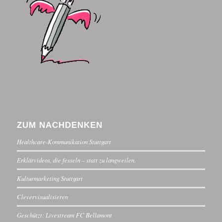
ZUM NACHDENKEN
Healthcare-Kommunikation Stuttgart
Erklärvideos, die fesseln – statt zu langweilen.
Kulturmarketing Stuttgart
Clevervisualisieren
Geschützt: Livestream FC Bellamont