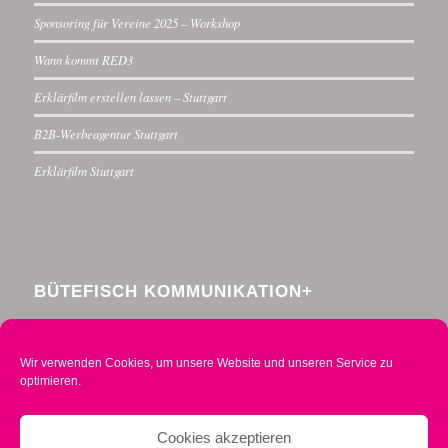
Sponsoring für Vereine 2025 – Workshop
Wann kommt RED3
Erklärfilm erstellen lassen – Stuttgart
B2B-Werbeagentur Stuttgart
Erklärfilm Stuttgart
BÜTEFISCH KOMMUNIKATION+
Menzelstraße 30
70192 Stuttgart
Wir verwenden Cookies, um unsere Website und unseren Service zu
Telefon 0711 234376-0
optimieren.
Mobil 0160 2014490
info@buetefisch.de
Cookies akzeptieren