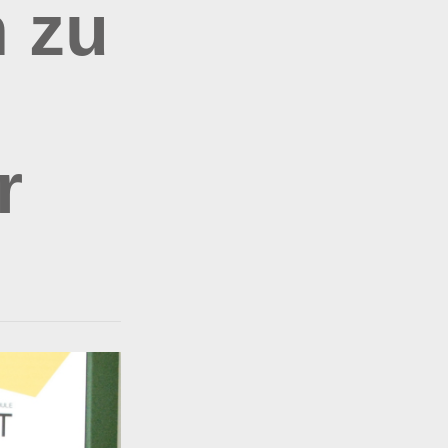
 zu
l
r