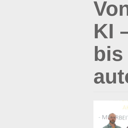
Von
KI 
bis
aut