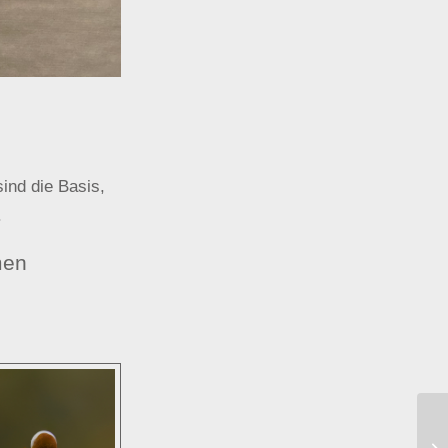
ind die Basis,
.
men
Si