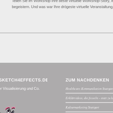
Teilen Sie im Workshop Ihre beste virtuelle Workshop-Story, i
begeistern. Und was war Ihre drögeste virtuelle Veranstaltung
KETCH4EFFECTS.DE
ZUM NACHDENKEN
r Visualisierung und Co.
Healthcare-Kommunikation Stuttgar
Erklärvideos, die fesseln – statt zu 
Kulturmarketing Stuttgart