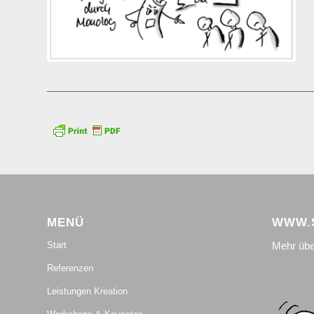
MENÜ
WWW.S
Mehr übe
Start
Referenzen
Leistungen Kreation