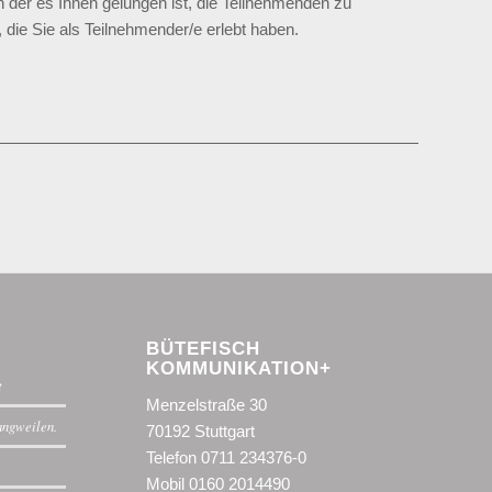
n der es Ihnen gelungen ist, die Teilnehmenden zu
, die Sie als Teilnehmender/e erlebt haben.
BÜTEFISCH
KOMMUNIKATION+
t
Menzelstraße 30
langweilen.
70192 Stuttgart
Telefon 0711 234376-0
Mobil 0160 2014490