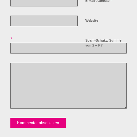
*
E-Mail-Adresse
Website
*
Spam-Schutz: Summe
von 2 + 9 ?