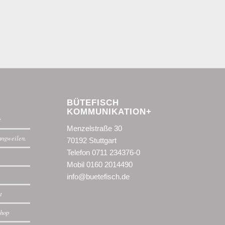
BÜTEFISCH
KOMMUNIKATION+
t
Menzelstraße 30
langweilen.
70192 Stuttgart
Telefon 0711 234376-0
Mobil 0160 2014490
info@buetefisch.de
t
shop