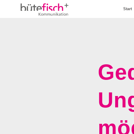
Start
Ged
Ung
mö