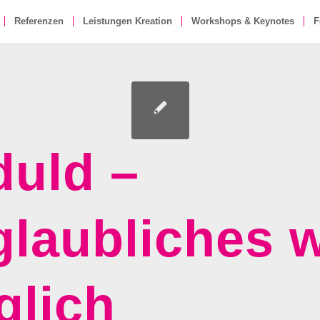
Referenzen
Leistungen Kreation
Workshops & Keynotes
F
uld –
laubliches w
glich