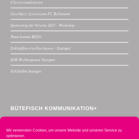
Clevervisualisieren
Geschützt: Livestream FC Bellamont
Sponsoring für Vereine 2025 – Workshop
Wann kommt RED3
Erklärfilm erstellen lassen – Stuttgart
B2B-Werbeagentur Stuttgart
Erklärfilm Stuttgart
BÜTEFISCH KOMMUNIKATION+
Menzelstraße 30
70192 Stuttgart
Wir verwenden Cookies, um unsere Website und unseren Service zu
Telefon 0711 234376-0
optimieren.