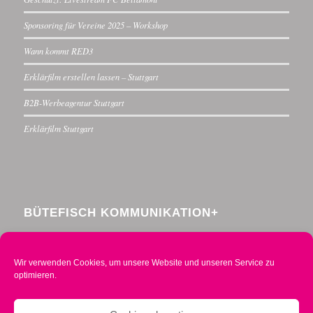
Sponsoring für Vereine 2025 – Workshop
Wann kommt RED3
Erklärfilm erstellen lassen – Stuttgart
B2B-Werbeagentur Stuttgart
Erklärfilm Stuttgart
BÜTEFISCH KOMMUNIKATION+
Menzelstraße 30
70192 Stuttgart
Wir verwenden Cookies, um unsere Website und unseren Service zu
Telefon 0711 234376-0
optimieren.
Mobil 0160 2014490
info@buetefisch.de