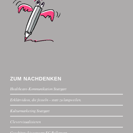
ZUM NACHDENKEN
Healthcare-Kommunikation Stuttgart
Erklärvideos, die fesseln – statt zu langweilen.
Kulturmarketing Stuttgart
Clevervisualisieren
Geschützt: Livestream FC Bellamont