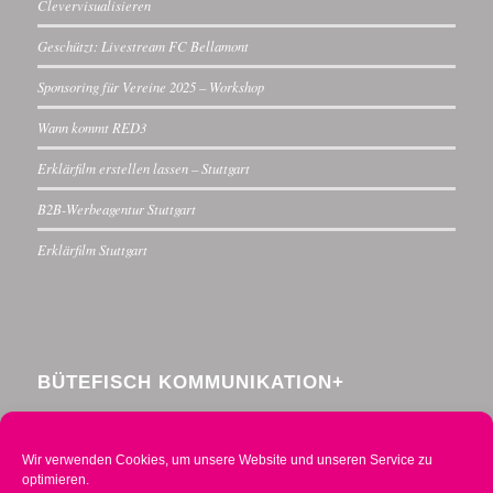
Clevervisualisieren
Geschützt: Livestream FC Bellamont
Sponsoring für Vereine 2025 – Workshop
Wann kommt RED3
Erklärfilm erstellen lassen – Stuttgart
B2B-Werbeagentur Stuttgart
Erklärfilm Stuttgart
BÜTEFISCH KOMMUNIKATION+
Menzelstraße 30
70192 Stuttgart
Wir verwenden Cookies, um unsere Website und unseren Service zu
Telefon 0711 234376-0
optimieren.