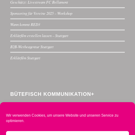
Geschützt: Livestream FC Bellamont
Sponsoring für Vereine 2025 – Workshop
Wann kommt RED3
Erklärfilm erstellen lassen – Stuttgart
B2B-Werbeagentur Stuttgart
Erklärfilm Stuttgart
BÜTEFISCH KOMMUNIKATION+
Menzelstraße 30
70192 Stuttgart
Wir verwenden Cookies, um unsere Website und unseren Service zu
Telefon 0711 234376-0
optimieren.
Mobil 0160 2014490
info@buetefisch.de