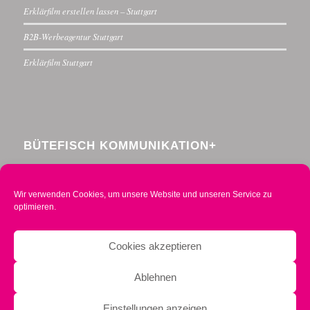
Erklärfilm erstellen lassen – Stuttgart
B2B-Werbeagentur Stuttgart
Erklärfilm Stuttgart
BÜTEFISCH KOMMUNIKATION+
Menzelstraße 30
70192 Stuttgart
Wir verwenden Cookies, um unsere Website und unseren Service zu
Telefon 0711 234376-0
optimieren.
Mobil 0160 2014490
info@buetefisch.de
Cookies akzeptieren
Ablehnen
Einstellungen anzeigen