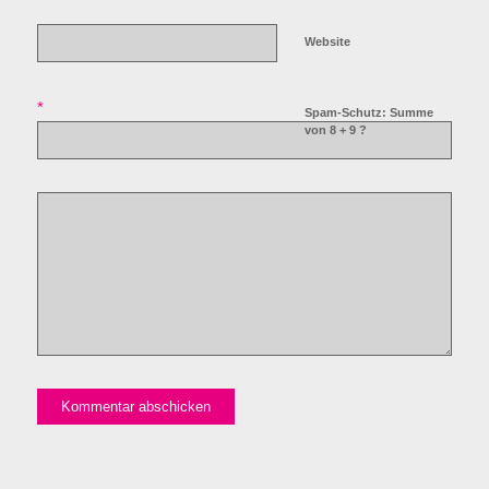
Website
*
Spam-Schutz: Summe
von 8 + 9 ?