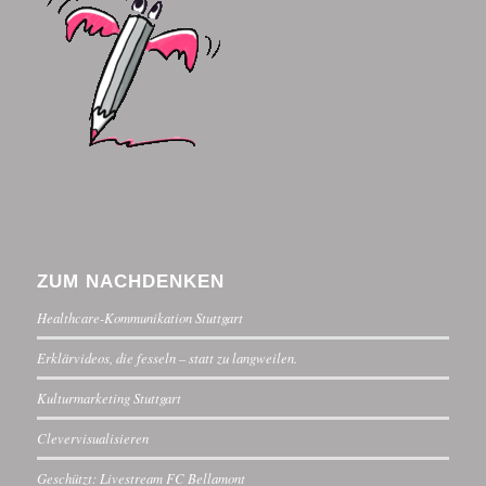
ZUM NACHDENKEN
Healthcare-Kommunikation Stuttgart
Erklärvideos, die fesseln – statt zu langweilen.
Kulturmarketing Stuttgart
Clevervisualisieren
Geschützt: Livestream FC Bellamont