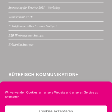
Sponsoring für Vereine 2025 – Workshop
Wann kommt RED3
Erklärfilm erstellen lassen – Stuttgart
B2B-Werbeagentur Stuttgart
Erklärfilm Stuttgart
BÜTEFISCH KOMMUNIKATION+
Menzelstraße 30
70192 Stuttgart
Wir verwenden Cookies, um unsere Website und unseren Service zu
Telefon 0711 234376-0
optimieren.
Mobil 0160 2014490
info@buetefisch.de
Cookies akzeptieren