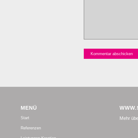
MENÜ
WWW.S
Mehr übe
Start
Referenzen