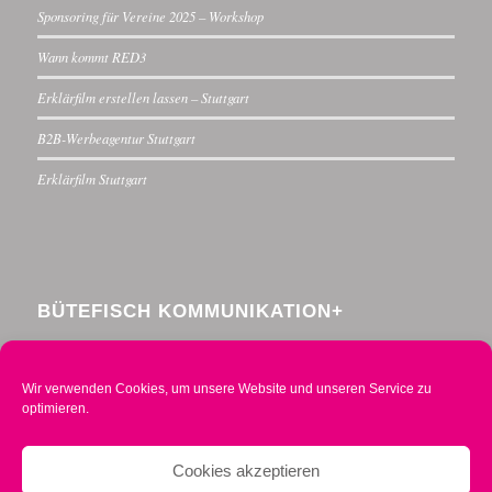
Sponsoring für Vereine 2025 – Workshop
Wann kommt RED3
Erklärfilm erstellen lassen – Stuttgart
B2B-Werbeagentur Stuttgart
Erklärfilm Stuttgart
BÜTEFISCH KOMMUNIKATION+
Menzelstraße 30
70192 Stuttgart
Wir verwenden Cookies, um unsere Website und unseren Service zu
Telefon 0711 234376-0
optimieren.
Mobil 0160 2014490
info@buetefisch.de
Cookies akzeptieren