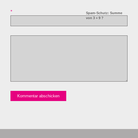
*
Spam-Schutz: Summe
von 3 + 9 ?