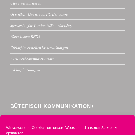
Clevervisualisieren
Geschützt: Livestream FC Bellamont
Sponsoring für Vereine 2025 – Workshop
Wann kommt RED3
Erklärfilm erstellen lassen – Stuttgart
B2B-Werbeagentur Stuttgart
Erklärfilm Stuttgart
BÜTEFISCH KOMMUNIKATION+
Menzelstraße 30
70192 Stuttgart
Wir verwenden Cookies, um unsere Website und unseren Service zu
Telefon 0711 234376-0
optimieren.