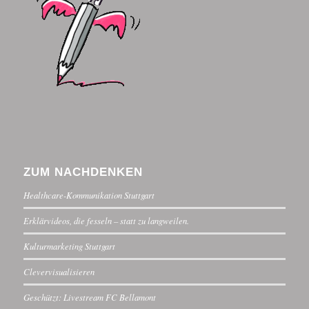
ZUM NACHDENKEN
Healthcare-Kommunikation Stuttgart
Erklärvideos, die fesseln – statt zu langweilen.
Kulturmarketing Stuttgart
Clevervisualisieren
Geschützt: Livestream FC Bellamont