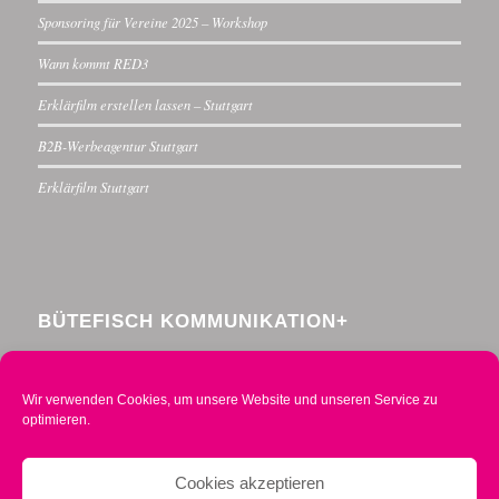
Sponsoring für Vereine 2025 – Workshop
Wann kommt RED3
Erklärfilm erstellen lassen – Stuttgart
B2B-Werbeagentur Stuttgart
Erklärfilm Stuttgart
BÜTEFISCH KOMMUNIKATION+
Menzelstraße 30
70192 Stuttgart
Wir verwenden Cookies, um unsere Website und unseren Service zu
Telefon 0711 234376-0
optimieren.
Mobil 0160 2014490
info@buetefisch.de
Cookies akzeptieren