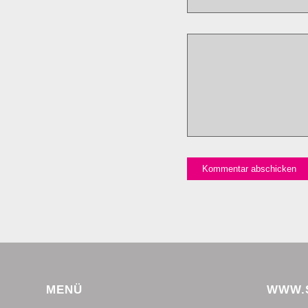
MENÜ
WWW.S