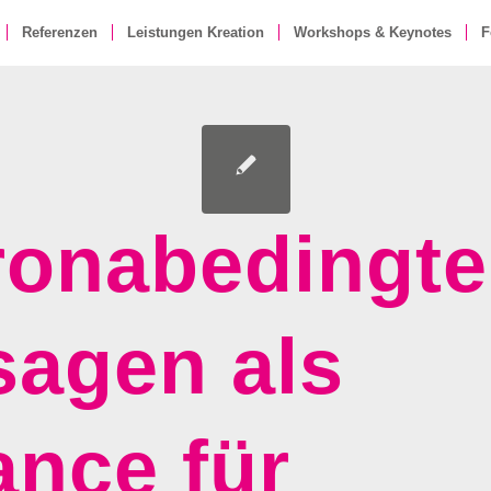
Referenzen
Leistungen Kreation
Workshops & Keynotes
F
ronabedingte
agen als
nce für