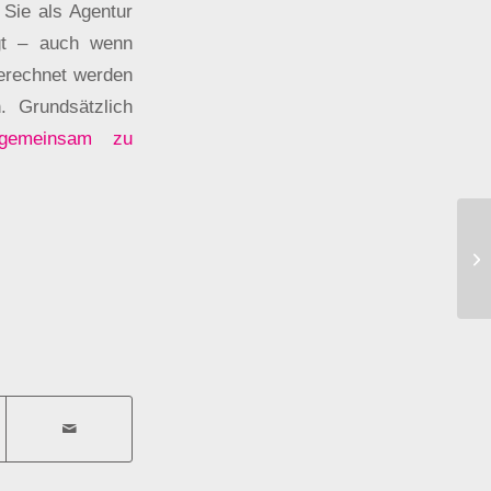
 Sie als Agentur
igt – auch wenn
gerechnet werden
. Grundsätzlich
gemeinsam zu
1-
eK