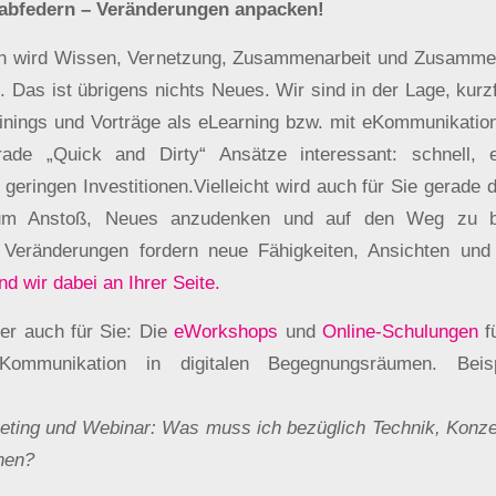
abfedern – Veränderungen anpacken!
en wird Wissen, Vernetzung, Zusammenarbeit und Zusamme
. Das ist übrigens nichts Neues. Wir sind in der Lage, kurz
nings und Vorträge als eLearning bzw. mit eKommunikatio
ade „Quick and Dirty“ Ansätze interessant: schnell, ei
i geringen Investitionen.Vielleicht wird auch für Sie gerade
um Anstoß, Neues anzudenken und auf den Weg zu b
Veränderungen fordern neue Fähigkeiten, Ansichten und v
nd wir dabei an Ihrer Seite.
her auch für Sie: Die
eWorkshops
und
Online-Schulungen
f
 Kommunikation in digitalen Begegnungsräumen. Beis
eeting und Webinar: Was muss ich bezüglich Technik, Konze
nen?