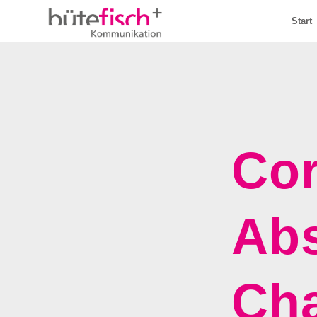
Start
Co
Abs
Cha