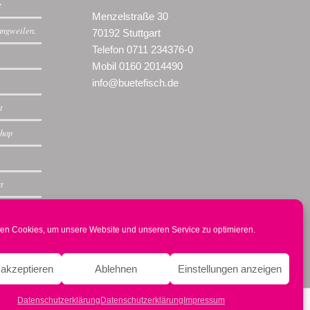
t
Menzelstraße 30
langweilen.
70192 Stuttgart
Telefon 0711 234376-0
Mobil 0160 2014490
info@buetefisch.de
t
shop
rt
en Cookies, um unsere Website und unseren Service zu optimieren.
akzeptieren
Ablehnen
Einstellungen anzeigen
Datenschutzerklärung
Datenschutzerklärung
Impressum
Datenschutz
Impressum
Intern