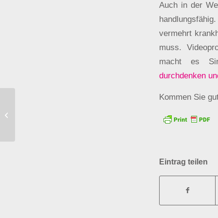
Auch in der Wer
handlungsfähig
vermehrt krankh
muss. Videopro
macht es Si
durchdenken und
Kommen Sie gut
„Gute Kunst nur für gute
Menschen…“
Eintrag teilen